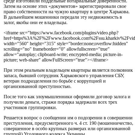
среде изготовили поддельные нотариальные доверенности.
Затем на основе этих «документов» зарегистрировали свое
право собственности на чужую квартиру в центре Харькова.
В дальнейшем мошенники передали эту недвижимость в
залог, якобы они ее владельцы.
<iframe src="https://www.facebook.com/plugins/video.php?
href=https%3A%2F%2Fwww.facebook.com%2Fssu.kharkiv%2Fvi
width="560" height="315" style="border:none;overflow:hidden"
scrolling="no" frameborder="0" allowfullscreen="true"
allow="autoplay; clipboard-write; encrypted-media; picture-in-
picture; web-share" allowFullScreen="true"></iframe>
При этом реальным владельцем квартиры является полковник
запаса, бывший сотрудник Харьковского управления СБУ,
ветеран подразделения по борьбе с коррупцией и
организованной преступностью.
После того как злоумышленники оформили договор залога и
получили деньги, стражи порядка задержали всех трех
участников группировки.
Решается вопрос о сообщении им о подозрении в совершении
преступления, предусмотренного ч. 4 ст. 190 (мошенничество,
совершенное в особо крупных размерах или организованной
группой) Уголовного кодекса Украины.