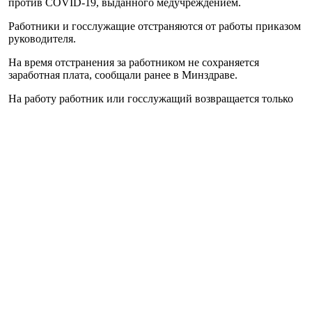
против СOVID-19, выданного медучреждением.
Работники и госслужащие отстраняются от работы приказом
руководителя.
На время отстранения за работником не сохраняется
заработная плата, сообщали ранее в Минздраве.
На работу работник или госслужащий возвращается только
при условии вакцинации против СOVID-19.
Напомним, Минздрав своим приказом от 4 октября № 2153
утвердил перечень организаций, представители которых
подлежат обязательной вакцинации против COVID-19.