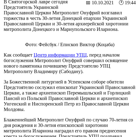
В Святогорской лавре сегодня
📅 10.10.2021 🕐 19:44
Предстоятель Украинской
Православной Церкви Митрополит Онуфрий возглавил
торжества в честь 30-летия Донецкой епархии Украинской
Православной Церкви и 30-летия архиерейской хиротонии
митрополита Донецкого и Мариупольского Илариона.
Фото: Фейсбук / Епископ Виктор (Коцаба)
Как сообщает
Центр информации УПЦ
, перед началом
богослужения Митрополит Онуфрий совершил освящение
нового памятника почившему Предстоятелю УПЦ
Митрополиту Владимиру (Сабодану).
За Божественной литургией в Успенском соборе обители
Предстоятелю сослужил епископат Украинской Православной
Церкви, а также архиепископ Перемышльский и Горлицкий
Паисий из Польской Православной Церкви и архиепископ
Унгенский и Ниспоренский Петр из Православной Церкви
Молдовы.
Блаженнейший Митрополит Онуфрий по случаю 70-летия со
дня рождения и 30-летия епископской хиротонии
митрополита Илариона наградил его правом преднесения
креста за богослужением. Предстоятель УПЦ поздравил