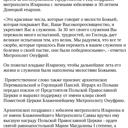
митрополита Илариона с личными юбилеями и 30-летием
Донецкой епархии.
«Это красивые числа, которые говорят о милости Божьей,
которая покрывает Вас, Ваше Высокопреосвященство, и
укрепляет Вас в служении. За 30 лет своего служения Вы
пережили много испытаний, трудностей, но Господь дает
великие испытания тем, кто велик. Мы радуемся, что все те
скорби, которые пришлось Вам пережить в вашем служении и
болезни о своей пастве, они были победоносными», - отметил
Митрополит Онуфрий.
Он пожелал владыке Илариону, чтобы дальнейшие лета его
жизни и служения были наполнены милостями Божьими.
Приветственное слово также произнес архиепископ
Перемышльский и Горлицкий Паисий. Иерарх из Польши
передал поклон от Предстоятеля Польской Православной
Церкви и выразил поддержку от имени клира своей
Поместной Церкви Блаженнейшему Митрополиту Онуфрию.
Архиепископ поздравил с юбилеем митрополита Илариона и
от имени Блаженнейшего Митрополита Саввы вручил ему
высшую награду Польской Православной Церкви - орден
святой равноапостольной Марии Магдалины I степени, а