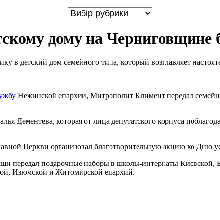
скому дому на Черниговщине 
у в детский дом семейного типа, который возглавляет настоят
лужбу
Нежинской епархии, Митрополит Климент передал семейно
лья Дементева, которая от лица депутатского корпуса поблагода
лавной Церкви организовал благотворительную акцию ко Дню у
и передал подарочные наборы в школы-интернаты Киевской, Бо
кой, Изюмской и Житомирской епархий.