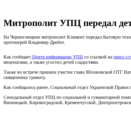
Митрополит УПЦ передал дет
На Черниговщине митрополит Климент передал бытовую техник
протоиерей Владимир Дребот.
Как сообщает
Центр информации УПЦ
со ссылкой на
пресс-с
меценатами, а также угостил детей сладостями.
Также во встрече приняла участие глава Яблоновской ОТГ Ната
священнику грамоту.
Как сообщалось ранее, Социальный отдел Украинской Правос
Синодальный отдел УПЦ по социальной и гуманитарной помощ
Винницкой, Кировоградской, Кременчугской, Днепропетровс