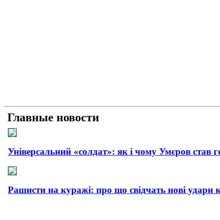
Главные новости
Універсальний «солдат»: як і чому Умєров став 
Рашисти на куражі: про що свідчать нові удари 