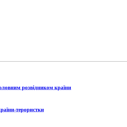
головним розвідником країни
країни-терористки