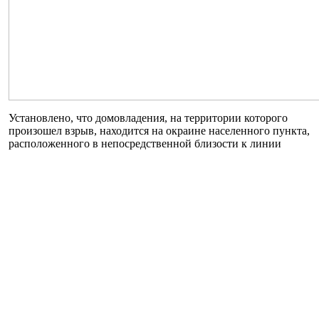
Установлено, что домовладения, на территории которого
произошел взрыв, находится на окраине населенного пункта,
расположенного в непосредственной близости к линии
разграничения, является не жилым и ничем не ограждено.
С места происшествия были изъяты металлические обломки
(вероятно от гранаты Ф-1) и взрывателя, которые будут
направлены на экспертизу в НИЭКЦ. По данному факту
открыто уголовное производство по ч.2 ст. 258 УК Украины
«Террористический акт». Проводится досудебное следствие.