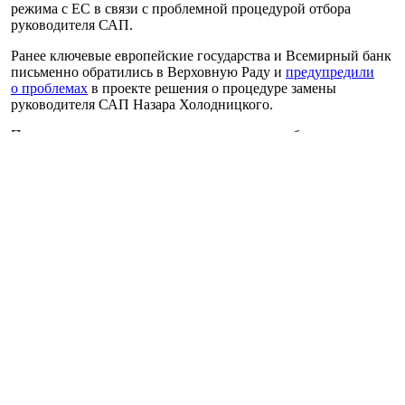
режима с ЕС в связи с проблемной процедурой отбора
руководителя САП.
Ранее ключевые европейские государства и Всемирный банк
письменно обратились в Верховную Раду и
предупредили
о проблемах
в проекте решения о процедуре замены
руководителя САП Назара Холодницкого.
Прозрачное и соответствующее критериям избрание нового
главы САП является одним из критериев предоставления 600
млн евро макрофинансовой помощи ЕС. Также это является
одним из критериев по так называемому механизму
приостановления безвиза со стороны Евросоюза.