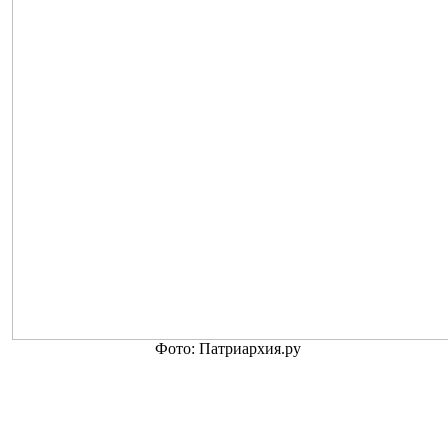
Фото: Патриархия.ру
Как сообщает
patriarchia.ru
, «Послание епископату, клиру,
монашествующим и мирянам в связи с нашедшим в этом году
вредоносным поветрием» принял Священный Синод РПЦ на
заседании 25 августа.