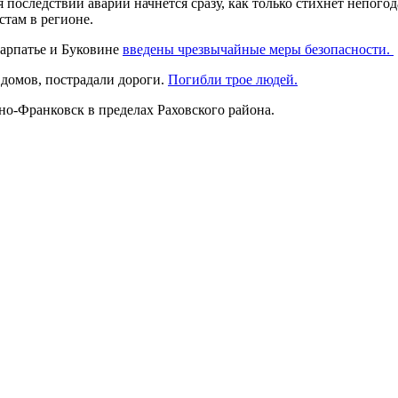
последствий аварии начнется сразу, как только стихнет непого
там в регионе.
карпатье и Буковине
введены чрезвычайные меры безопасности.
 домов, пострадали дороги.
Погибли трое людей.
но-Франковск в пределах Раховского района.
перегонах Яремче - Микуличин и Микуличин – Ворохта.
адном регионе
должна стабилизироваться
до конца этой недели.
Франковской, Черновицкой, Львовской и Тернопольской областях
110 км автодорог
, 90 мостов и 1850 м береговых укреплений, по