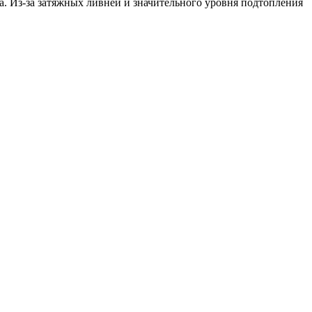
да. Из-за затяжных ливней и значительного уровня подтопления
подтоплено 285 населенных пунктов
.
вреждены 427,5 км дорог и 130 мостов.