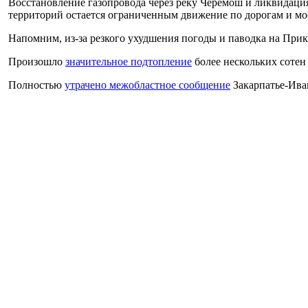
Восстановление газопровода через реку Черемош и ликвидация 
территорий остается ограниченным движение по дорогам и мос
Напомним, из-за резкого ухудшения погоды и паводка на При
Произошло
значительное подтопление
более нескольких сотен
Полностью
утрачено межобластное сообщение
Закарпатье-Ива
Паводок
разрушил
железнодорожные пути на Прикарпатье на 
По прогнозам Укргидрометцентра паводковая ситуация в зап
По состоянию на 7:00 25 июня в результате паводка в Ивано-
В результате стихии в Ивано-Франковской области
разрушены 