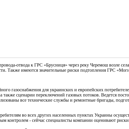
провода-отвода к ГРС «Брусниця» через реку Черемош возле села
сти. Также имеются значительные риски подтопления ГРС «Мог
йного газоснабжения для украинских и европейских потребител
, а также сценарии переключений газовых потоков. Ведется пос
илизованы все технические службы и ремонтные бригады, подгот
отребителям во всех других населенных пунктах Украины осуще
бым контролем - сейчас специалисты компании оценивают риски 