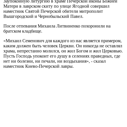
Заупокойную литургию в храме Печерской иконы Божией
Матери в лаврском скиту по улице Ягодной совершил
наместник Святой Печерской обители митрополит
Вышгородский и Чернобыльский Павел.
После отпевания Михаила Литвиненко похоронили на
братском кладбище.
«Михаил Семенович для каждого из нас является примером,
каким должен быть человек Церкви. Он никогда не оставлял
храма, непрестанно молился, он жил Богом и жил Церковью.
Пусть Господь упокоит его душу в селениях праведных, где
нет ни болезни, ни печали, ни воздыхания», - сказал
наместник Киево-Печерской лавры.
Как сообщалось, заслуженный деятель искусств Украины
Михаил Литвиненко скончался 30 мая на 94-м году жизни.
Более 17 лет он возглавлял Митрополичий хор во
Владимирском соборе Киева. В 1992-2008 годах был регентом
в Киево-Печерской лавре. Является автором и композитором
многих церковных произведений, удостоен ряда церковных
орденов и наград.