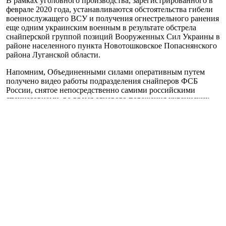
В рамках уголовного производства, зарегистрированного в
феврале 2020 года, устанавливаются обстоятельства гибели
военнослужащего ВСУ и получения огнестрельного ранения
еще одним украинским военным в результате обстрела
снайперской группой позиций Вооруженных Сил Украины в
районе населенного пункта Новотошковское Попаснянского
района Луганской области.
Напомним, Объединенными силами оперативным путем
получено видео работы подразделения снайперов ФСБ
России, снятое непосредственно самими российскими
спецназовцами, во время огневого поражения украинских
воинов.
Именно эта группа
27 февраля 2020 убила
украинского героя
– младшего сержанта Владимира Федченко.