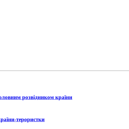
головним розвідником країни
країни-терористки