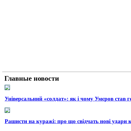
Главные новости
Універсальний «солдат»: як і чому Умєров став 
Рашисти на куражі: про що свідчать нові удари 