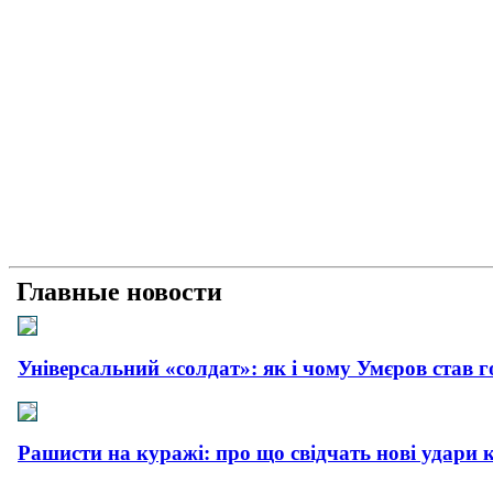
Главные новости
Універсальний «солдат»: як і чому Умєров став 
Рашисти на куражі: про що свідчать нові удари 