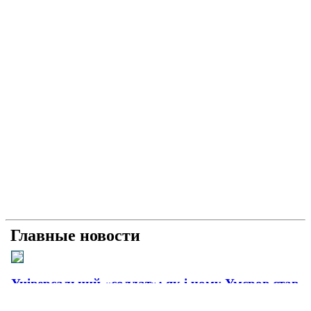
Главные новости
Універсальний «солдат»: як і чому Умєров став
головним розвідником країни