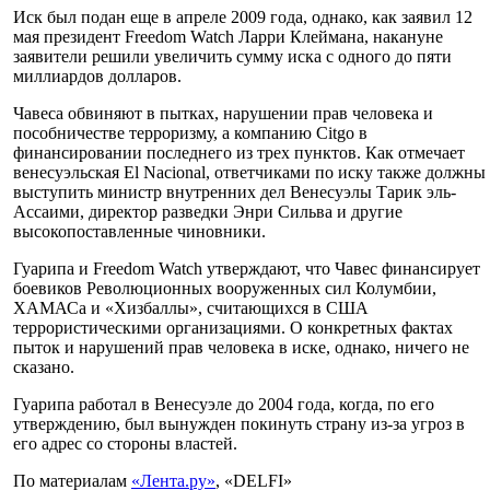
Иск был подан еще в апреле 2009 года, однако, как заявил 12
мая президент Freedom Watch Ларри Клеймана, накануне
заявители решили увеличить сумму иска с одного до пяти
миллиардов долларов.
Чавеса обвиняют в пытках, нарушении прав человека и
пособничестве терроризму, а компанию Citgo в
финансировании последнего из трех пунктов. Как отмечает
венесуэльская El Nacional, ответчиками по иску также должны
выступить министр внутренних дел Венесуэлы Тарик эль-
Ассаими, директор разведки Энри Сильва и другие
высокопоставленные чиновники.
Гуарипа и Freedom Watch утверждают, что Чавес финансирует
боевиков Революционных вооруженных сил Колумбии,
ХАМАСа и «Хизбаллы», считающихся в США
террористическими организациями. О конкретных фактах
пыток и нарушений прав человека в иске, однако, ничего не
сказано.
Гуарипа работал в Венесуэле до 2004 года, когда, по его
утверждению, был вынужден покинуть страну из-за угроз в
его адрес со стороны властей.
По материалам
«Лента.ру»
, «DELFI»