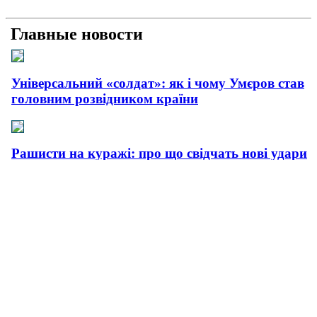
Главные новости
Універсальний «солдат»: як і чому Умєров став
головним розвідником країни
Рашисти на куражі: про що свідчать нові удари
країни-терористки
Прагматична деескалація: про що свідчить
офіційний контакт України з Іраном
Плюс прагматизм, мінус емоції: як і чому
пройшла нова зустріч Зеленського з Трампом