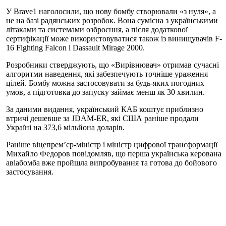
У Brave1 наголосили, що нову бомбу створювали «з нуля», а
не на базі радянських розробок. Вона сумісна з українськими
літаками та системами озброєння, а після додаткової
сертифікації може використовуватися також із винищувачів F-
16 Fighting Falcon і Dassault Mirage 2000.
Розробники стверджують, що «Вирівнювач» отримав сучасні
алгоритми наведення, які забезпечують точніше ураження
цілей. Бомбу можна застосовувати за будь-яких погодних
умов, а підготовка до запуску займає менш як 30 хвилин.
За даними видання, український КАБ коштує приблизно
втричі дешевше за JDAM-ER, які США раніше продали
Україні на 373,6 мільйона доларів.
Раніше віцепрем’єр-міністр і міністр цифрової трансформації
Михайло Федоров повідомляв, що перша українська керована
авіабомба вже пройшла випробування та готова до бойового
застосування.