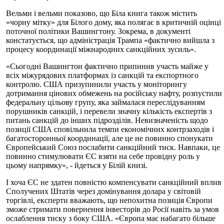
Вельми і вельми показово, що Біла книга також містить
«чорну мітку» для Білого дому, яка полягає в критичній оцінці
поточної політики Вашингтону. Зокрема, в документі
констатується, що адміністрація Трампа «фактично вийшла з
процесу координації міжнародних санкційних зусиль».
«Сьогодні Вашингтон фактично припинив участь майже у
всіх міжурядових платформах із санкцій та експортного
контролю. США призупинили участь у моніторингу
дотримання цінових обмежень на російську нафту, розпустили
федеральну цільову групу, яка займалася переслідуванням
порушників санкцій, і перевели значну кількість експертів з
питань санкцій до інших підрозділів. Невизначеність щодо
позиції США сповільнила темпи економічних контрзаходів і
багатосторонньої координації, але це не повинно спонукати
Європейський Союз послабити санкційний тиск. Навпаки, це
повинно стимулювати ЄС взяти на себе провідну роль у
цьому напрямку», - йдеться у Білій книзі.
І хоча ЄС не здатен повністю компенсувати санкційний вплив
Сполучених Штатів через домінування долара у світовій
торгівлі, експерти вважають, що непохитна позиція Європи
зможе стримати повернення інвесторів до Росії навіть за умов
ослаблення тиску з боку США. «Європа має набагато більше