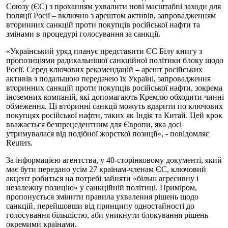
Союзу (ЄС) з проханням ухвалити нові масштабні заходи для
ізоляції Росії – включно з арештом активів, запровадженням
вторинних санкцій проти покупців російської нафти та
змінами в процедурі голосування за санкції.
«Український уряд планує представити ЄС Білу книгу з
пропозиціями радикальнішої санкційної політики блоку щодо
Росії. Серед ключових рекомендацій – арешт російських
активів з подальшою передачею їх Україні, запровадження
вторинних санкцій проти покупців російської нафти, зокрема
іноземних компаній, які допомагають Кремлю обходити чинні
обмеження. Ці вторинні санкції можуть вдарити по ключових
покупцях російської нафти, таких як Індія та Китай. Цей крок
вважається безпрецедентним для Європи, яка досі
утримувалася від подібної жорсткої позиції», - повідомляє
Reuters.
За інформацією агентства, у 40-сторінковому документі, який
має бути передано усім 27 країнам-членам ЄС, ключовий
акцент робиться на потребі зайняти «більш агресивну і
незалежну позицію» у санкційній політиці. Приміром,
пропонується змінити правила ухвалення рішень щодо
санкцій, перейшовши від принципу одностайності до
голосування більшістю, аби уникнути блокування рішень
окремими країнами.