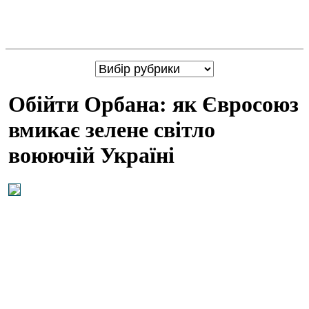
Обійти Орбана: як Євросоюз
вмикає зелене світло
воюючій Україні