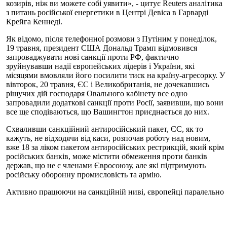
козирів, ніж ви можете собі уявити», - цитує Reuters аналітика
з питань російської енергетики в Центрі Девіса в Гарварді
Крейга Кеннеді.
Як відомо, після телефонної розмови з Путіним у понеділок,
19 травня, президент США Дональд Трамп відмовився
запроваджувати нові санкції проти РФ, фактично
зруйнувавши надії європейських лідерів і України, які
місяцями вмовляли його посилити тиск на країну-агресорку. У
вівторок, 20 травня, ЄС і Великобританія, не дочекавшись
рішучих дій господаря Овального кабінету все одно
запровадили додаткові санкції проти Росії, заявивши, що вони
все ще сподіваються, що Вашингтон приєднається до них.
Схваливши санкційний антиросійський пакет, ЄС, як то
кажуть, не відходячи від каси, розпочав роботу над новим,
вже 18 за ліком пакетом антиросійських рестрикцій, який крім
російських банків, може містити обмеження проти банків
держав, що не є членами Євросоюзу, але які підтримують
російську оборонну промисловість та армію.
Активно працюючи на санкційній ниві, європейці паралельно
розробляють альтернативний сценарій проведення
переговорів про вступ України до ЄС в обхід Угорщини,
прем’єр якої Віктор Орбан систематично блокує рішення