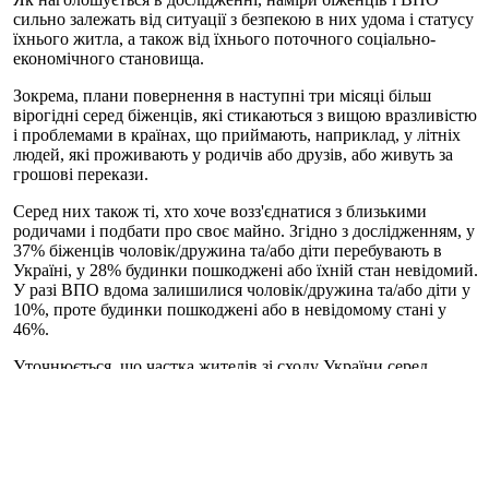
сильно залежать від ситуації з безпекою в них удома і статусу
їхнього житла, а також від їхнього поточного соціально-
економічного становища.
Зокрема, плани повернення в наступні три місяці більш
вірогідні серед біженців, які стикаються з вищою вразливістю
і проблемами в країнах, що приймають, наприклад, у літніх
людей, які проживають у родичів або друзів, або живуть за
грошові перекази.
Серед них також ті, хто хоче возз'єднатися з близькими
родичами і подбати про своє майно. Згідно з дослідженням, у
37% біженців чоловік/дружина та/або діти перебувають в
Україні, у 28% будинки пошкоджені або їхній стан невідомий.
У разі ВПО вдома залишилися чоловік/дружина та/або діти у
10%, проте будинки пошкоджені або в невідомому стані у
46%.
Уточнюється, що частка жителів зі сходу України серед
біженців становить 39%, тоді як серед ВПО - 70%.
Зазначається також, що крім основної перешкоди для
повернення - продовження війни та пов'язані з нею ризики
для безпеки, на які вказували 90% біженців і 95% ВПО, - є й
інші перешкоди. Зокрема, 90% біженців і 85% ВПО надавали