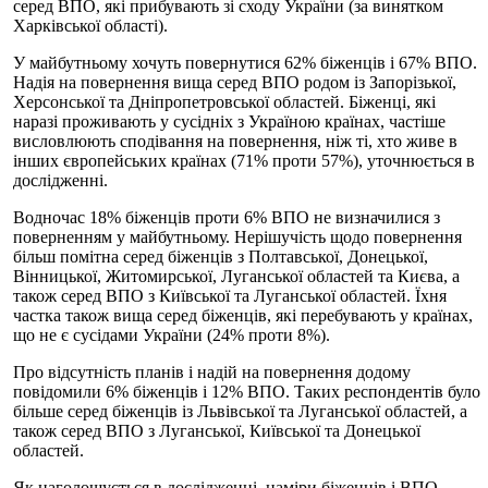
серед ВПО, які прибувають зі сходу України (за винятком
Харківської області).
У майбутньому хочуть повернутися 62% біженців і 67% ВПО.
Надія на повернення вища серед ВПО родом із Запорізької,
Херсонської та Дніпропетровської областей. Біженці, які
наразі проживають у сусідніх з Україною країнах, частіше
висловлюють сподівання на повернення, ніж ті, хто живе в
інших європейських країнах (71% проти 57%), уточнюється в
дослідженні.
Водночас 18% біженців проти 6% ВПО не визначилися з
поверненням у майбутньому. Нерішучість щодо повернення
більш помітна серед біженців з Полтавської, Донецької,
Вінницької, Житомирської, Луганської областей та Києва, а
також серед ВПО з Київської та Луганської областей. Їхня
частка також вища серед біженців, які перебувають у країнах,
що не є сусідами України (24% проти 8%).
Про відсутність планів і надій на повернення додому
повідомили 6% біженців і 12% ВПО. Таких респондентів було
більше серед біженців із Львівської та Луганської областей, а
також серед ВПО з Луганської, Київської та Донецької
областей.
Як наголошується в дослідженні, наміри біженців і ВПО