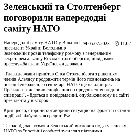
Зеленський та Столтенберг
поговорили напередодні
саміту НАТО
Напередодні саміту НАТО у Вільнюсі
📅 05.07.2023 🕐 11:02
президент України Володимир
Зеленський провів телефонну розмову з генеральним
секретарем альянсу Єнсом Столтенбергом, повідомляє
пресслужба глави Української держави.
"Глава держави привітав Єнса Столтенберга з рішенням
членів Альянсу продовжити термін його повноважень на
посаді Генерального секретаря НАТО ще на один рік.
Президент висловив сподівання на продовження плідної
співпраці", - йдеться в повідомленні, опублікованому на сайті
президента у вівторок.
Крім цього, сторони обговорили ситуацію на фронті й останні
події, які відбулися всередині РФ.
Також під час розмови Зеленський висловив подяку генсеку
НАТО за "постійні особисті зусилля з підтримки