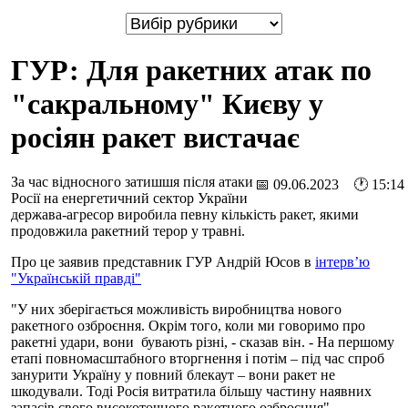
ГУР: Для ракетних атак по
"сакральному" Києву у
росіян ракет вистачає
За час відносного затишшя після атаки
📅 09.06.2023 🕐 15:14
Росії на енергетичний сектор України
держава-агресор виробила певну кількість ракет, якими
продовжила ракетний терор у травні.
Про це заявив представник ГУР Андрій Юсов в
інтерв’ю
"Українській правді"
"У них зберігається можливість виробництва нового
ракетного озброєння. Окрім того, коли ми говоримо про
ракетні удари, вони бувають різні, - сказав він. - На першому
етапі повномасштабного вторгнення і потім – під час спроб
занурити Україну у повний блекаут – вони ракет не
шкодували. Тоді Росія витратила більшу частину наявних
запасів свого високоточного ракетного озброєння".