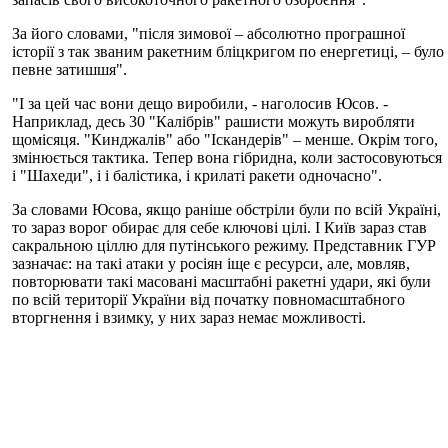
За його словами, "після зимової – абсолютно програшної
історії з так званим ракетним бліцкригом по енергетиці, – було
певне затишшя".
"І за цей час вони дещо виробили, - наголосив Юсов. -
Наприклад, десь 30 "Калібрів" рашисти можуть виробляти
щомісяця. "Кинджалів" або "Іскандерів" – менше. Окрім того,
змінюється тактика. Тепер вона гібридна, коли застосовуються
і "Шахеди", і і балістика, і крилаті ракети одночасно".
За словами Юсова, якщо раніше обстріли були по всій Україні,
то зараз ворог обирає для себе ключові цілі. І Київ зараз став
сакральною ціллю для путінського режиму. Представник ГУР
зазначає: на такі атаки у росіян іще є ресурси, але, мовляв,
повторювати такі масовані масштабні ракетні удари, які були
по всій території України від початку повномасштабного
вторгнення і взимку, у них зараз немає можливості.