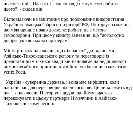
перспективі. "Наразі ні. І ми справді не думаємо робити
цього", - сказав він.
Відповідаючи на запитання про побоювання використання
Україною німецької зброї на території РФ, Пісторіус зазначив,
що міжнародне право дозволяє робити це з метою
самооборони. При цьому міністр запевнив, що "абсолютно
довіряє українським партнерам".
Міністр також наголосив, що під час поїздки країнами
Азійсько-Тихоокеанського регіону та переговорів із
представниками їхньої влади він наполягає на недоцільності
вимог негайного припинення війни, оскільки це означатиме
успіх Росії.
"Україна - суверенна держава, і вона має вирішити, коли
настане час для переговорів або чогось іще. Це не залежить від
нас", - наголосив Пісторіус і додав, що йому вдається
переконувати в цьому партнерів Німеччини в Азійсько-
Тихоокеанському регіоні.