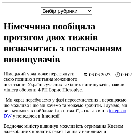
Німеччина пообіцяла
протягом двох тижнів
визначитись з постачанням
винищувачів
Німецький уряд може переглянути
📅 06.06.2023 🕐 09:02
свою позицію з питання можливого
постачання Україні сучасних західних винищувачів, заявив
міністр оборони ФРН Борис Пісторіус.
"Ми якраз перебуваємо у фазі переосмислення і перевіряємо,
що можливо і що ми хочемо та можемо зробити. І думаю, ми
визначимося в найближчі два тижні", - сказав він в
інтерв'ю
DW
у понеділок в Індонезії.
Водночас міністр відкинув можливість отримання Києвом
далекобійних крилатих ракет Taurus у найближчій