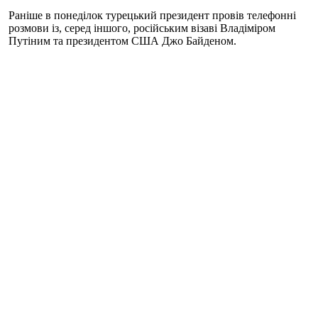
Раніше в понеділок турецький президент провів телефонні
розмови із, серед іншого, російським візаві Владіміром
Путіним та президентом США Джо Байденом.