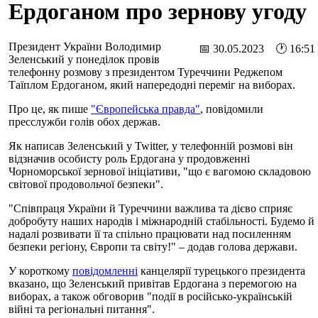
Ердоганом про зернову угоду
Президент України Володимир
📅 30.05.2023 🕐 16:51
Зеленський у понеділок провів
телефонну розмову з президентом Туреччини Реджепом
Таїплом Ердоганом, який напередодні переміг на виборах.
Про це, як пише
"Європейська правда"
, повідомили
пресслужби голів обох держав.
Як написав Зеленський у Twitter, у телефонній розмові він
відзначив особисту роль Ердогана у продовженні
Чорноморської зернової ініціативи, "що є вагомою складовою
світової продовольчої безпеки".
"Співпраця України й Туреччини важлива та дієво сприяє
добробуту наших народів і міжнародній стабільності. Будемо й
надалі розвивати її та спільно працювати над посиленням
безпеки регіону, Європи та світу!" – додав голова держави.
У короткому
повідомленні
канцелярії турецького президента
вказано, що Зеленський привітав Ердогана з перемогою на
виборах, а також обговорив "події в російсько-українській
війні та регіональні питання".