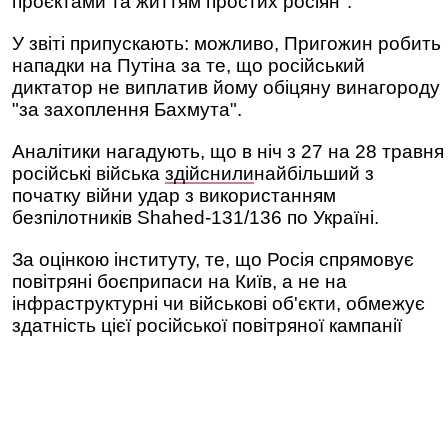
проєктами та життям простих росіян".
У звіті припускають: можливо, Пригожин робить
нападки на Путіна за те, що російський
диктатор не виплатив йому обіцяну винагороду
"за захоплення Бахмута".
Аналітики нагадують, що в ніч з 27 на 28 травня
російські війська
здійснили
найбільший з
початку війни удар з використанням
безпілотників Shahed-131/136 по Україні.
За оцінкою інституту, те, що Росія спрямовує
повітряні боєприпаси на Київ, а не на
інфраструктурні чи військові об'єкти, обмежує
здатність цієї російської повітряної кампанії
суттєво послабити українські наступальні
можливості для майбутнього контрнаступу.
Експерти зауважують, що Пригожин заявив, що
російська операція в Бахмуті може