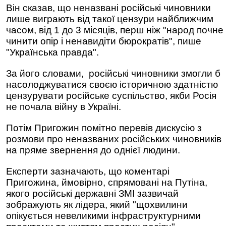
Він сказав, що неназвані російські чиновники
лише виграють від такої цензури найближчим
часом, від 1 до 3 місяців, перш ніж "народ почне
чинити опір і ненавидіти бюрократів", пише
"Українська правда".
За його словами, російські чиновники змогли б
насолоджуватися своєю історичною здатністю
цензурувати російське суспільство, якби Росія
не почала війну в Україні.
Потім Пригожин помітно перевів дискусію з
розмови про неназваних російських чиновників
на пряме звернення до однієї людини.
Експерти зазначають, що коментарі
Пригожина, ймовірно, спрямовані на Путіна,
якого російські державні ЗМІ зазвичай
зображують як лідера, який "щохвилини
опікується невеликими інфраструктурними