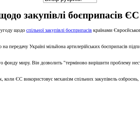
 щодо закупівлі боєприпасів ЄС
у угоду щодо
спільної закупівлі боєприпасів
країнами Євроєйсько
о на передачу Україні мільйона артилерійських боєприпасів підпи
го фонду миру. Він дозволить "терміново вирішити проблему нест
к, коли ЄС використовує механізм спільних закупівель озброєнь,