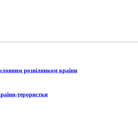
головним розвідником країни
країни-терористки
ійний контакт України з Іраном