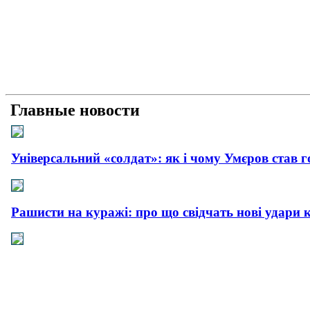
Главные новости
Універсальний «солдат»: як і чому Умєров став 
Рашисти на куражі: про що свідчать нові удари 
Прагматична деескалація: про що свідчить офіц