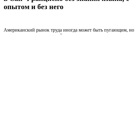
опытом и без него
Американский рынок труда иногда может быть пугающим, но
ключ к успеху — это настойчивость и открытое отношение.
Не ограничивайте себя — изучайте возможности, которые,
возможно, сначала не привлекли вашего внимания, и не
падайте духом, если вам ответят отказом. Американцы часто
считают эффективной практику “работаю на одной работе,
ищу другую работу в Сан-Франциско”; вы не добьетесь
успеха, если застрянете на одной возможности. Опыт,
полученный даже на начальных должностях, даст ценное
представление о том, как здесь все устроено, и со временем
позволит максимально увеличить карьерный потенциал.
Для поиска вакансий используйте все доступные ресурсы:
специализированные сайты (
BAZAR.club
, Indeed,
LinkedIn, Fairygodboss);
социальные сети (группы и сообщества в Facebook);
Telegram-каналы.