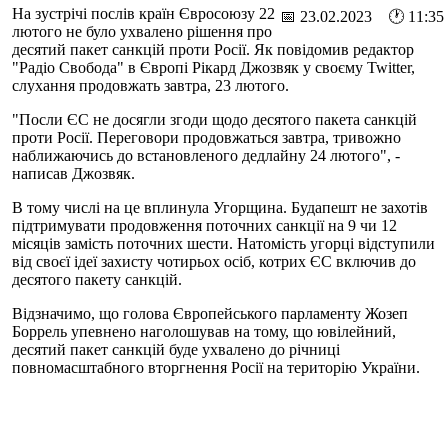
На зустрічі послів країн Євросоюзу 22
📅 23.02.2023 🕐 11:35
лютого не було ухвалено рішення про
десятий пакет санкцій проти Росії. Як повідомив редактор
"Радіо Свобода" в Європі Рікард Джозвяк у своєму Twitter,
слухання продовжать завтра, 23 лютого.
"Посли ЄС не досягли згоди щодо десятого пакета санкцій
проти Росії. Переговори продовжаться завтра, тривожно
наближаючись до встановленого дедлайну 24 лютого", -
написав Джозвяк.
В тому числі на це вплинула Угорщина. Будапешт не захотів
підтримувати продовження поточних санкції на 9 чи 12
місяців замість поточних шести. Натомість угорці відступили
від своєї ідеї захисту чотирьох осіб, котрих ЄС включив до
десятого пакету санкцій.
Відзначимо, що голова Європейського парламенту Жозеп
Боррель упевнено наголошував на тому, що ювілейний,
десятий пакет санкцій буде ухвалено до річниці
повномасштабного вторгнення Росії на територію України.