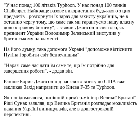
"У нас понад 100 літаків Typhoon. У нас понад 100 танків
Challenger. Найкраще разове використання будь-якого з цих
предметів - розгорнути їх зараз для захисту українців, не в
останню чергу тому, що саме так ми гарантуємо нашу власну
довгострокову безпеку", - заявив Джонсон після того, як
президент України Володимир Зеленський виступив у
британському парламенті.
На його думку, така допомога Україні "допоможе відтіснити
Путіна і зробити світ безпечнішим".
"Наразі саме час дати їм саме те, що їм потрібно для
завершення роботи", - додав він.
Раніше Борис Джонсон під час свого візиту до США вже
закликав Захід направити до Києва F-35 та Typhoon.
Як повідомлялося, нинішній прем'єр-міністр Великої Британії
Ріші Сунак заявляв, що Велика Британія розглядає можливість
надання Україні винищувачів, але в довгостроковій
перспективі.