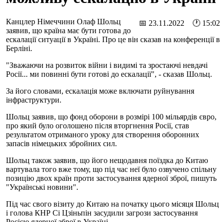
Канцлер Німеччини Олаф Шольц
📅 23.11.2022 🕐 15:02
заявив, що країна має бути готова до
ескалації ситуації в Україні. Про це він сказав на конференції в
Берліні.
"Зважаючи на розвиток війни і видимі та зростаючі невдачі
Росії... ми повинні бути готові до ескалації", - сказав Шольц.
За його словами, ескалація може включати руйнування
інфраструктури.
Шольц заявив, що фонд оборони в розмірі 100 мільярдів євро,
про який було оголошено після вторгнення Росії, став
результатом отриманого уроку для створення оборонних
запасів німецьких збройних сил.
Шольц також заявив, що його нещодавня поїздка до Китаю
вартувала того вже тому, що під час неї було озвучено спільну
позицію двох країн проти застосування ядерної зброї, пишуть
"Українські новини".
Під час свого візиту до Китаю на початку цього місяця Шольц
і голова КНР Сі Цзіньпін засудили загрози застосування
Росією ядерної зброї в Україні.