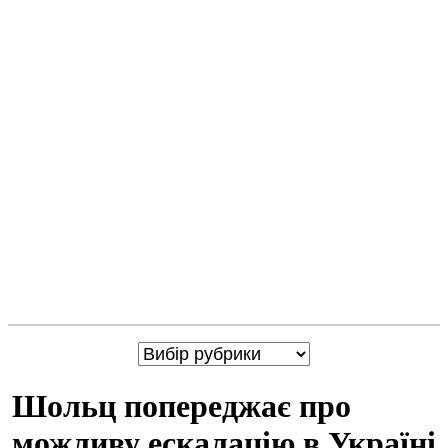
Шольц попереджає про
можливу ескалацію в Україні