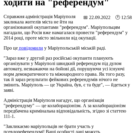
ходити на "референдум"
Справжня адміністрація Маріуполя
📅 22.09.2022 🕐 12:58
закликала жителів міста не йти на
організований окупантами "референдум". Маріупольцям
нагадали, що Росія вже намагалася провести "референдум" у
2014 році, проте місто звільнили від окупації.
Про це
повідомили
у Маріупольській міській раді.
"Зараз вже у другий раз російські окупанти планують
організувати у Маріуполі швидкий референдум під дулом
автомату, незважаючи на бойові дії, порушуючи усі існуючі
норм демократичного та міжнародного права. Як того разу,
так й зараз результати фейкових референдумів нічого не
змінить. Маріуполь — це Україна, був, є та буде", — йдеться у
заяві.
Адміністрація Маріуполя нагадує, що організація
"референдуму" — це колабораціонізм. А за колабораціонізм
передбачена кримінальна відповідальність, згідно зі статтею
111-1.
"Закликаємо маріупольців не брати участь у
псевдореферендумі! Ваші особисті дані можуть