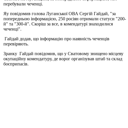
перебували чеченці.
Яу повідомив голова Луганської ОВА Сергій Гайдай, "за
попередньою інформацією, 250 росіян отримали статуси "200-
й" та "300-й". Скоріш за все, в комендатурі знаходилися
чеченці".
Гайдай додав, що інформацію про наявність чеченців
перевіряють.
Зранку Гайдай повідомив, що у Сватовому знищено місцеву
окупаційну комендатуру, де ворог організував штаб та склад
боєприпасів.