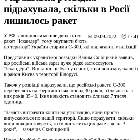
підрахувала, скільки в Росії
лишилось ракет
У РФ залишилося менше двох сотен
📅 09.09.2022 🕐 17:41
ракет "Іскандер", тому окупанти б'ють
по території України старими С-300, які підлягають утилізації.
Представник української розвідки Вадим Скібіцький заявив,
що російські війська зараз дуже рідко застосовують
"Іскандери". Востаннє це було у серпні, коли вонизапускали іх
в район Києва з території Білорусі.
Також у розвідці підрахували, що російські ракети С-300
перебувають на зберіганні вже понад 30 років, а більшість із
них років 35-40. Їхня кількість становить близько 7 тисяч
одиниць.
"Замість витрачати кошти на утилізацію, вони просто
випускаються по нашій території. Якщо порахувати, скільки
вони використовують, то їм вистачить цих ракет ще на 3
роки", – зазначив Скибицький.
Щодо "Калібрів", то до повномасштабної війни Росія могла