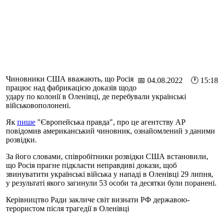
Чиновники США вважають, що Росія
📅 04.08.2022 🕐 15:18
працює над фабрикацією доказів щодо
удару по колонії в Оленівці, де перебували українські
військовополонені.
Як
пише
"Європейська правда", про це агентству AP
повідомив американський чиновник, ознайомлений з даними
розвідки.
За його словами, співробітники розвідки США встановили,
що Росія прагне підкласти неправдиві докази, щоб
звинуватити українські війська у нападі в Оленівці 29 липня,
у результаті якого загинули 53 особи та десятки були поранені.
Керівництво Ради закличе світ визнати РФ державою-
терористом після трагедії в Оленівці