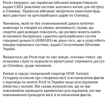
Росія стверджує, що українські військові використовували
надані США реактивні системи залпового вогню для обстрілу
в Оленівці. Українські військові заперечили нанесення будь-
яких ракетних чи артилерійських ударів по Оленівці.
Чиновник, який не був уповноважений давати публічні
коментарі та говорив на умовах анонімності, сказав, що
секретні дані розвідки показують, що росіяни можуть навіть
встановити боєприпаси з ракетно-артилерійських систем
середньої дальності (HIMARS) як доказ того, що в атаці нібито
використовувалися системи, надані Сполученими Штатами
Україні.
Вважається, що Росія піде на такі заходи, оскільки очікує, що
незалежні слідчі та журналісти врешті-решт отримають доступ
до Оленівки, додав чиновник.
Раніше в середу генеральний секретар ООН Антоніу
Гутерреш оголосив про створення місії зі встановлення фактів
у відповідь на запити Росії та України щодо розслідування
вбивства у колонії. Він сказав журналістам, що не має
повноважень проводити кримінальні розслідування, але має
повноваження проводити місії зі встановлення фактів.