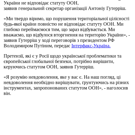
України не відповідає статуту ООН,
заявив генеральний секретар організації Антоніу Гутерріш.
«Ми твердо віримо, що порушення територіальної цілісності
будь-якої країни повністю не відповідає статуту ООН. Ми
глибоко переймаємося тим, що зараз відбувається. Ми
вважаємо, що відбулося вторгнення на територію України», -
заявив Гутерріш у ході переговорів з президентом РФ
Володимиром Путіним, передає
Інтерфакс-Україна.
Претензії, які є у Росії щодо української проблематики та
європейської глобальної безпеки, потрібно вирішити,
керуючись статутом ООН, заявив Гутерріш.
«Я розумію невдоволення, яке у вас є. На наш погляд, ці
невдоволення необхідно вирішувати, ґрунтуючись на різних
інструментах, запропонованих статутом ООН», - наголосив
він.