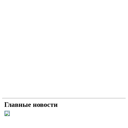
Главные новости
Універсальний «солдат»: як і чому Умєров став