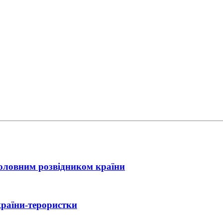
головним розвідником країни
країни-терористки