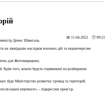
орій
📅 11.04.2022 🕐 09:21
-міністр Денис Шмигаль.
ть на ліквідацію наслідків воєнних дій та першочергове
иділено для Житомирщини.
ії. Крім того, кошти будуть спрямовані на розбирання
оцес буде Міністерство розвитку громад та територій.
після нашої перемоги», - підкреслив прем’єр.