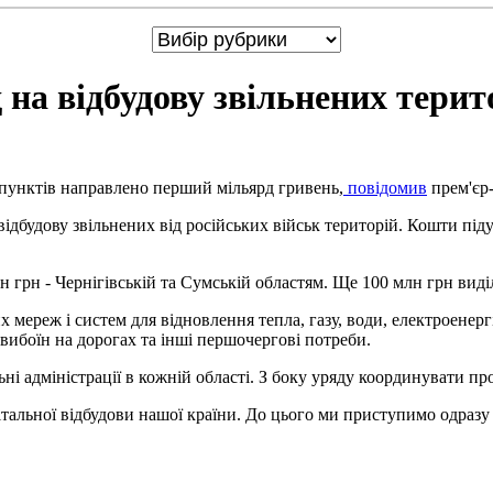
на відбудову звільнених терит
 пунктів направлено перший мільярд гривень,
повідомив
прем'єр
дбудову звільнених від російських військ територій. Кошти піду
млн грн - Чернігівській та Сумській областям. Ще 100 млн грн в
мереж і систем для відновлення тепла, газу, води, електроенерг
 вибоїн на дорогах та інші першочергові потреби.
ні адміністрації в кожній області. З боку уряду координувати пр
італьної відбудови нашої країни. До цього ми приступимо одразу 