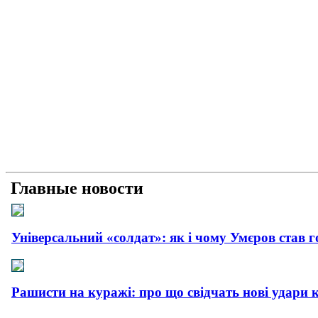
Главные новости
Універсальний «солдат»: як і чому Умєров став 
Рашисти на куражі: про що свідчать нові удари 