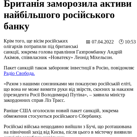
Британія заморозила активи
найбільшого російського
банку
Крім того, ще вісім російських
📅 07.04.2022 🕐 10:53
олігархів потрапили під британські
санкції, зокрема голова правління Газпромбанку Андрій
Акімов, співвласник «Новатеку» Леонід Міхельсон.
Пакет санкцій також забороняє інвестиції в Росію, повідомляє
Радіо Свобода.
«Разом з нашими союзниками ми показуємо російській еліті,
що вона не може вимити руки від звірств, скоєних за наказом
(президента Росії Володимира) Путіна», – заявила міністр
закордонних справ Ліз Трасс.
Раніше США оголосили новий пакет санкцій, зокрема
обмеження стосуються російського Сбербанку.
Російські війська нещодавно вийшли з Бучі, що розташована
на північний захід від Києва, після цього в містечку виявили