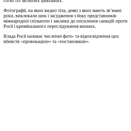
сотні тіл загиблих цивільних.
Фотографії, на яких видно тіла, деякі з яких мають зв’язані
руки, викликали шок і засудження з боку представників
міжнародної спільноти і заклики до посилення санкцій проти
Росії і кримінального переслідування винних.
Влада Росії називає численні фото- та відеосвідчення цих
вбивств «провокацією» та «постановкою».