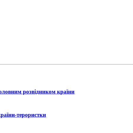
головним розвідником країни
країни-терористки