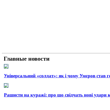
Главные новости
Універсальний «солдат»: як і чому Умєров став 
Рашисти на куражі: про що свідчать нові удари 