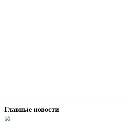
Главные новости
Універсальний «солдат»: як і чому Умєров став