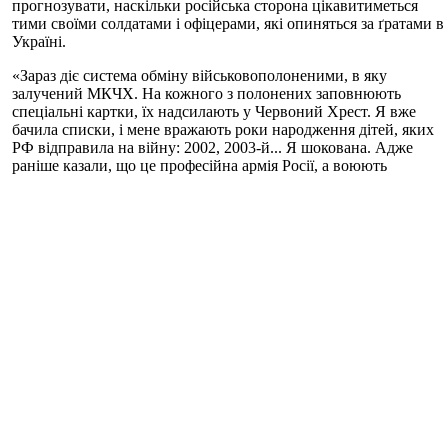
прогнозувати, наскільки російська сторона цікавитиметься
тими своїми солдатами і офіцерами, які опиняться за ґратами в
Україні.
«Зараз діє система обміну військовополоненими, в яку
залучений МКЧХ. На кожного з полонених заповнюють
спеціальні картки, їх надсилають у Червоний Хрест. Я вже
бачила списки, і мене вражають роки народження дітей, яких
РФ відправила на війну: 2002, 2003-й... Я шокована. Адже
раніше казали, що це професійна армія Росії, а воюють
фактично діти», – сказала Верещук.
Раніше в МВС заявляли, що полонені російські військові
будуть працювати на відновлення економіки України.