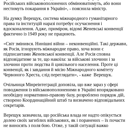
Російських військовополонених обмінюватимуть, або вони
нестимуть покарання в Україні», - пояснила міністр.
На думку Верещук, система міжнародного гуманітарного
права та інституцій наразі потребує осучаснення і
вдосконалення. Адже, приміром, відомі Женевські конвенції
фактично із 1949 року не працюють.
«Світ змінився. Нинішні війни – неконвенційні. Такі держави,
як Росія, ігнорують міжнародне право, хоча вони є
підписантами Женевської конвенції. Але Росія сповна
відповідатиме за те, що накоїла: за військові злочини і за
злочини проти людства й цивільного населення. Проте ці
конвенції, як і завдання й місію Міжнародного комітету
Червоного Хреста, слід переглядати», - каже Верещук.
Очільниця Мінреінтеграції доповіла, що вже зараз у сфері
поводження із військовополоненими в Україні впорядковано
необхідну нормативно-правову базу, розроблено порядок дій,
створено Координаційний штаб та визначено відповідальних
секретарів.
Верещук зазначила, що російська влада не надто опікується
долею своїх загиблих військових, як і поранених – їх почасти
не виносять з поля бою. Отже, у такій ситуації важко