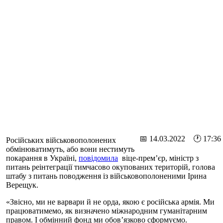
📅 14.03.2022 🕐 17:36
Російських військовополонених
обмінюватимуть, або вони нестимуть
покарання в Україні,
повідомила
віце-прем’єр, міністр з
питань реінтеграції тимчасово окупованих територій, голова
штабу з питань поводження із військовополоненими Ірина
Верещук.
«Звісно, ми не варвари й не орда, якою є російська армія. Ми
працюватимемо, як визначено міжнародним гуманітарним
правом. І обмінний фонд ми обов’язково сформуємо.