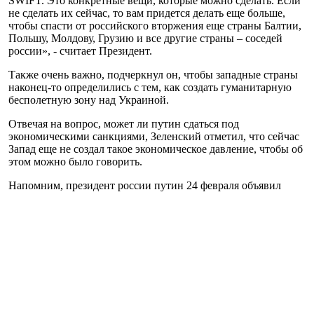
SWIFT. Это конкретные вещи, которые можно сделать. Если
не сделать их сейчас, то вам придется делать еще больше,
чтобы спасти от российского вторжения еще страны Балтии,
Польшу, Молдову, Грузию и все другие страны – соседей
россии», - считает Президент.
Также очень важно, подчеркнул он, чтобы западные страны
наконец-то определились с тем, как создать гуманитарную
бесполетную зону над Украиной.
Отвечая на вопрос, может ли путин сдаться под
экономическими санкциями, Зеленский отметил, что сейчас
Запад еще не создал такое экономическое давление, чтобы об
этом можно было говорить.
Напомним, президент россии путин 24 февраля объявил
войну Украине и начал масштабное вторжение. В стране
введено военное положение и объявлена ​​всеобщая
мобилизация.
Европейский Союз и ряд других стран, в том числе США,
Канада, Австралия, ввели против россии санкции из-за войны
в Украине. Десятки компаний объявили о прекращении
работы в россии и выходе из проектов с российскими
партнерами.