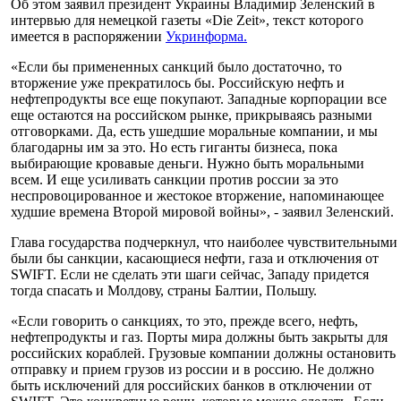
Об этом заявил президент Украины Владимир Зеленский в
интервью для немецкой газеты «Die Zeit», текст которого
имеется в распоряжении
Укринформа.
«Если бы примененных санкций было достаточно, то
вторжение уже прекратилось бы. Российскую нефть и
нефтепродукты все еще покупают. Западные корпорации все
еще остаются на российском рынке, прикрываясь разными
отговорками. Да, есть ушедшие моральные компании, и мы
благодарны им за это. Но есть гиганты бизнеса, пока
выбирающие кровавые деньги. Нужно быть моральными
всем. И еще усиливать санкции против россии за это
неспровоцированное и жестокое вторжение, напоминающее
худшие времена Второй мировой войны», - заявил Зеленский.
Глава государства подчеркнул, что наиболее чувствительными
были бы санкции, касающиеся нефти, газа и отключения от
SWIFT. Если не сделать эти шаги сейчас, Западу придется
тогда спасать и Молдову, страны Балтии, Польшу.
«Если говорить о санкциях, то это, прежде всего, нефть,
нефтепродукты и газ. Порты мира должны быть закрыты для
российских кораблей. Грузовые компании должны остановить
отправку и прием грузов из россии и в россию. Не должно
быть исключений для российских банков в отключении от