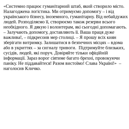
«Системно працює гуманітарний штаб, який створило місто.
Налагоджена логістика. Ми отримуємо допомогу – і від
українського бізнесу, іноземного, гуманітарну. Від небайдужих
людей. Розподіляємо її, створюємо також резерви всього
необхідного. Я дякую і волонтерам, які сьогодні допомагають.
– Залучають допомогу, доставляють її. Ваша праця дуже
важлива!, – підкресоив мер столиці. – Я прошу всіх киян
зберігати витримку. Залишатися в безпечних місцях – вдома
або в укриттях – за сигналу тривоги. Підтримуйте близьких,
сусідів, людей, які поруч. Довіряйте тільки офіційній
інформації. Зараз ворог сіятиме багато брехні, провокуючи
паніку. Не піддавайтеся! Разом вистоїмо! Слава Україні!» –
наголосив Кличко.