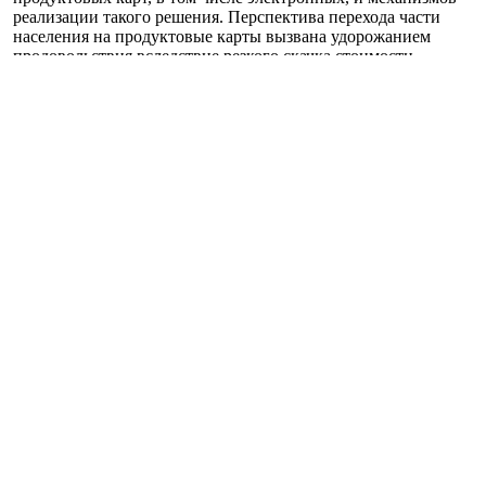
реализации такого решения. Перспектива перехода части
населения на продуктовые карты вызвана удорожанием
продовольствия вследствие резкого скачка стоимости
российского газа.