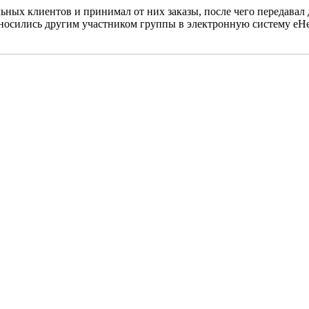
ьных клиентов и принимал от них заказы, после чего передава
носились другим участником группы в электронную систему eHe
ет другого участника группы, который их обналичивал и распр
ны обыски в одной из столичных больниц и мест проживания ф