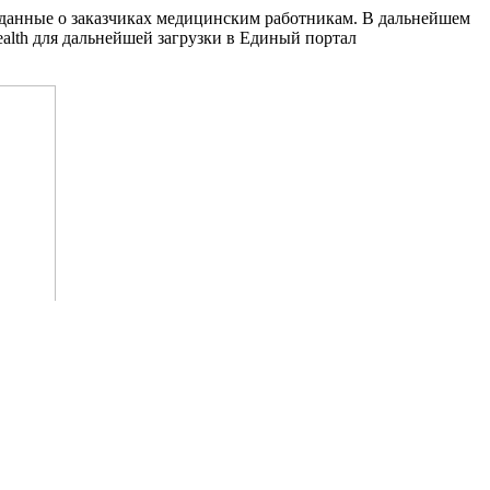
л данные о заказчиках медицинским работникам. В дальнейшем
alth для дальнейшей загрузки в Единый портал
еделял между участниками противоправной схемы.
игурантов. В ходе обысков изъяты документы, подтверждающие