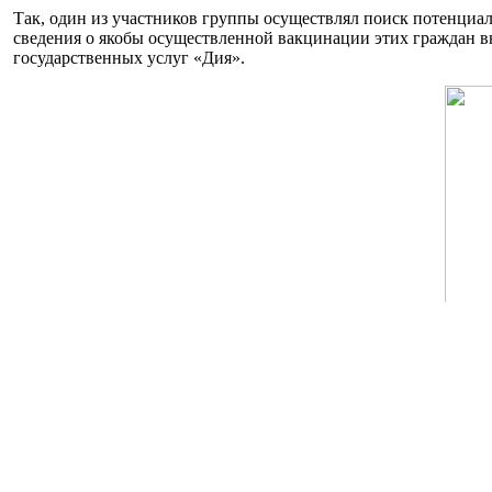
Так, один из участников группы осуществлял поиск потенциал
сведения о якобы осуществленной вакцинации этих граждан в
государственных услуг «Дия».
Вырученные от клиентов денежные средства скрывались на сч
В настоящее время на основании постановлений суда проведе