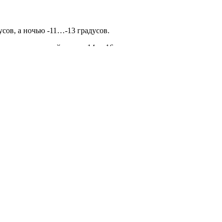
сов, а ночью -11…-13 градусов.
ью грядет сильный мороз -14…-16 градусов.
 -9…-11 градусов.
 а ночью -7…-9 градусов.