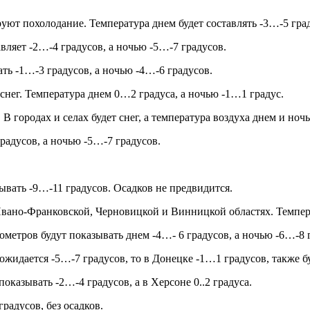
уют похолодание. Температура днем будет составлять -3…-5 град
вляет -2…-4 градусов, а ночью -5…-7 градусов.
ть -1…-3 градусов, а ночью -4…-6 градусов.
нег. Температура днем 0…2 градуса, а ночью -1…1 градус.
 городах и селах будет снег, а температура воздуха днем и ноч
радусов, а ночью -5…-7 градусов.
зывать -9…-11 градусов. Осадков не предвидится.
вано-Франковской, Черновицкой и Винницкой областях. Температ
метров будут показывать днем -4…- 6 градусов, а ночью -6…-8 
ожидается -5…-7 градусов, то в Донецке -1…1 градусов, также бу
оказывать -2…-4 градусов, а в Херсоне 0..2 градуса.
радусов, без осадков.