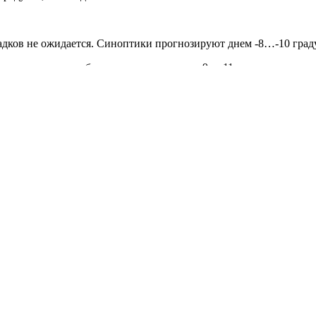
садков не ожидается. Синоптики прогнозируют днем -8…-10 граду
лбики термометров будут показывать днем -9…-11 градусов, а ноч
оздуха днем будет -6…-8 градусов, а ночью -10…-12 градусов.
 отмечают, что температура будет днем -6…-8 градусов, а ночью
. Столбики термометров будут показывать днем -4…-6 градусов,