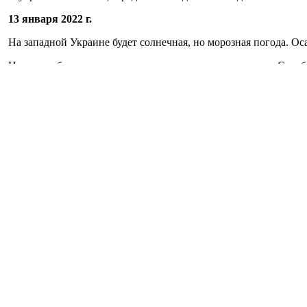
13 января 2022 г.
На западной Украине будет солнечная, но морозная погода. О
На севере будет такая картина, как в западных регионах. Сто
В центральных областях будет немного снежить, температура в
На востоке Украины осадки будут только в Донецке. Синоптики
На юге страны ожидаются осадки в виде снега и мокрого снега