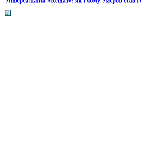
Універсальний «солдат»: як і чому Умєров став 
Рашисти на куражі: про що свідчать нові удари 
Прагматична деескалація: про що свідчить офіц
Плюс прагматизм, мінус емоції: як і чому пройш
Сусіди і біди: як та чому поляки все більше агре
Важлива синергія: чи вдасться Зеленському утр