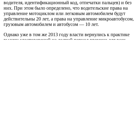
водителя, идентификационный код, отпечатки пальцев) и без
них. При этом было определено, что водительские права на
управление мотоциклом или легковым автомобилем будут
действительны 20 лет, а права на управление микроавтобусом,
грузовым автомобилем и автобусом — 10 лет.
Однако уже в том же 2013 году власти вернулись к практике
выдачи удостоверений на долгий период времени для всех
категорий транспортных средств, но уже не на 50 лет, как
ранее, а на 30 лет, и уже без электронных чипов.
В дальнейшем в Украине вновь выпускались водительские
удостоверения нового образца. Так, в 2017 году было
установлено, что водительское удостоверение, выданное лицу
впервые, действительно в течение 2 лет со дня его выдачи. То
есть, был введен своего рода испытательный срок для еще
неопытных водителей.
При условии, если водитель совершил за двухлетний период
не более двух административных правонарушений, то обмен
временных водительских прав на постоянные, происходил без
сдачи новых экзаменов. А если водитель за два года допустил
три и более административных правонарушения, то
постоянные права он мог получить только после новой сдачи
теоретического и практического экзаменов. При этом срок