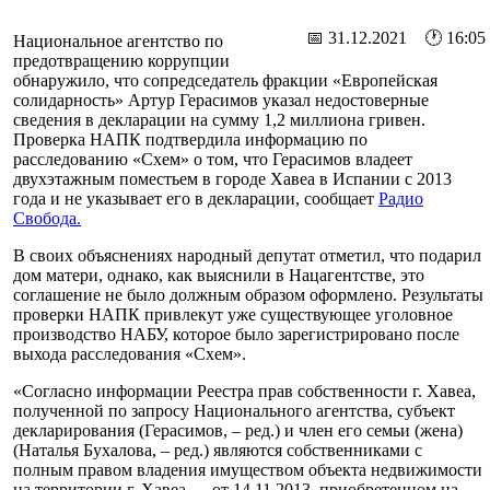
📅 31.12.2021 🕐 16:05
Национальное агентство по
предотвращению коррупции
обнаружило, что сопредседатель фракции «Европейская
солидарность» Артур Герасимов указал недостоверные
сведения в декларации на сумму 1,2 миллиона гривен.
Проверка НАПК подтвердила информацию по
расследованию «Схем» о том, что Герасимов владеет
двухэтажным поместьем в городе Хавеа в Испании с 2013
года и не указывает его в декларации, сообщает
Радио
Свобода.
В своих объяснениях народный депутат отметил, что подарил
дом матери, однако, как выяснили в Нацагентстве, это
соглашение не было должным образом оформлено. Результаты
проверки НАПК привлекут уже существующее уголовное
производство НАБУ, которое было зарегистрировано после
выхода расследования «Схем».
«Согласно информации Реестра прав собственности г. Хавеа,
полученной по запросу Национального агентства, субъект
декларирования (Герасимов, – ред.) и член его семьи (жена)
(Наталья Бухалова, – ред.) являются собственниками с
полным правом владения имуществом объекта недвижимости
на территории г. Хавеа … от 14.11.2013, приобретенном на