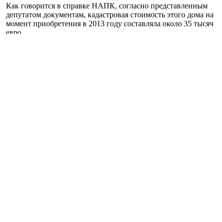
Как говорится в справке НАПК, согласно представленным
депутатом документам, кадастровая стоимость этого дома на
момент приобретения в 2013 году составляла около 35 тысяч
евро.
Отдельно в Нацагентстве обратили внимание и на другие
нарушения в декларации народного депутата. Герасимов не
указал, что его дочь имеет право на пользование квартирой,
принадлежащей жене, а также свое право пользоваться
квартирой матери. Также Герасимов не указал имеющиеся у
него счета в двух банках.
В ведомстве насчитали недостоверных сведений в
декларации Герасимова на сумму 1,2 млн гривен.
«В действиях субъекта декларирования установлены
признаки правонарушения, предусмотренного ч.1 ст. 366-2
Уголовного кодекса Украины», – говорится в заключении
НАПК. Максимальное наказание по этой статье –
ограничение свободы сроком до двух лет с лишением права
занимать определенные должности сроком до трех лет.