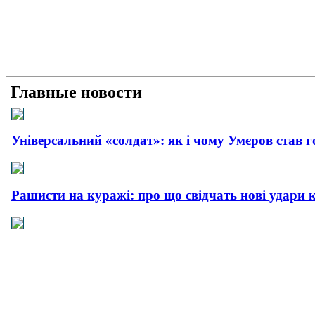
Главные новости
Універсальний «солдат»: як і чому Умєров став 
Рашисти на куражі: про що свідчать нові удари 
Прагматична деескалація: про що свідчить офіц
Плюс прагматизм, мінус емоції: як і чому пройш