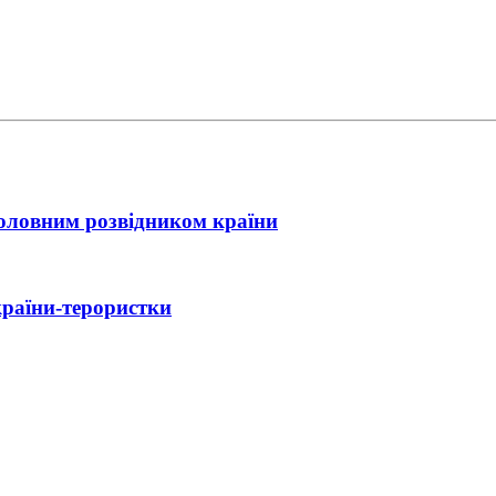
головним розвідником країни
країни-терористки
ійний контакт України з Іраном
ла нова зустріч Зеленського з Трампом