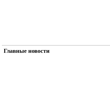
Главные новости
Універсальний «солдат»: як і чому Умєров став 
Рашисти на куражі: про що свідчать нові удари 
Прагматична деескалація: про що свідчить офіц