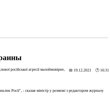
краины
ливої російської агресії малоймовірне,
📅 19.12.2021 🕐 16:31
клик Росії", - сказав міністр у розмові з редактором журналу