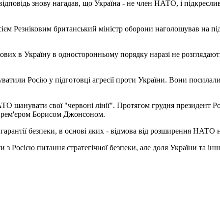
 відповідь знову нагадав, що Україна - не член НАТО, і підкресл
ксієм Резніковим британський міністр оборони наголошував на під
вих в Україну в односторонньому порядку наразі не розглядають.
атили Росію у підготовці агресії проти України. Вони посилали
ТО шанувати свої "червоні лінії". Протягом грудня президент Ро
прем'єром Борисом Джонсоном.
арантії безпеки, в основі яких - відмова від розширення НАТО н
з Росією питання стратегічної безпеки, але доля України та інших