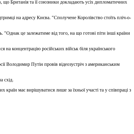
ив, що Британія та її союзники докладають усіх дипломатичних
тримці на адресу Києва. "Сполучене Королівство стоїть пліч-о-
 "Однак це залежатиме від того, на що готові піти інші країни
ся на концентрацію російських військ біля українського
сії Володимир Путін провів відеозустріч з американським
а схід.
 країн має вирішуватися лише за їхньої участі та у співпраці з