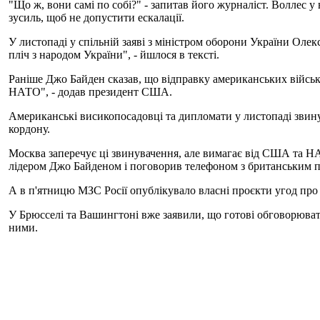
"Що ж, вони самі по собі?" - запитав його журналіст. Воллес у
зусиль, щоб не допустити ескалації.
У листопаді у спільній заяві з міністром оборони України Оле
пліч з народом України", - йшлося в тексті.
Раніше Джо Байден сказав, що відправку американських військо
НАТО", - додав президент США.
Американські висикопосадовці та дипломати у листопаді звинув
кордону.
Москва заперечує ці звинувачення, але вимагає від США та НА
лідером Джо Байденом і поговорив телефоном з британським 
А в п'ятницю МЗС Росії опублікувало власні проєкти угод про г
У Брюсселі та Вашингтоні вже заявили, що готові обговорювати 
ними.