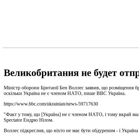
Великобритания не будет от
Міністр оборони Британії Бен Воллес заявив, що розміщення бри
оскільки Україна не є членом НАТО, пише ВВС Україна.
https://www.bbc.com/ukrainian/news-59717630
"Факт у тому, що [Україна] не є членом НАТО, і тому вкрай мал
Spectator Ендрю Нілом.
Воллес підкреслив, що ніхто не має бути обдуреним - і Україна