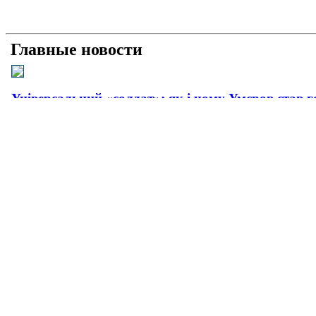
Главные новости
Універсальний «солдат»: як і чому Умєров став 
Рашисти на куражі: про що свідчать нові удари 
Прагматична деескалація: про що свідчить офіц
Плюс прагматизм, мінус емоції: як і чому пройш