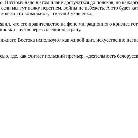
но. Поэтому надо в этом плане достучаться до поляков, до каждог
если мы тут палку перегнем, войны не избежать. А это будет к
сколько это возможно», - сказал Лукашенко.
ил, что его правительство на фоне миграционного кризиса гот
ровки грузов через соседнюю страну.
Ближнего Востока используют как живой щит, искусственно нагне
сью, где, как считает польский премьер, «деятельность белору