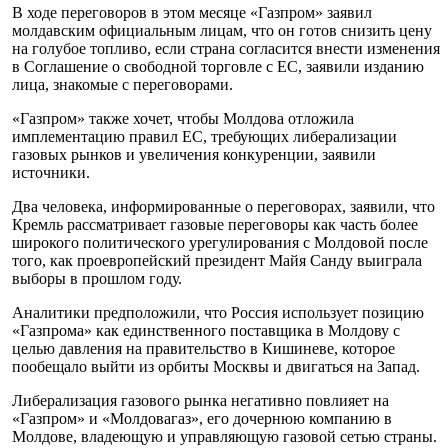
В ходе переговоров в этом месяце «Газпром» заявил
молдавским официальным лицам, что он готов снизить цену
на голубое топливо, если страна согласится внести изменения
в Соглашение о свободной торговле с ЕС, заявили изданию
лица, знакомые с переговорами.
«Газпром» также хочет, чтобы Молдова отложила
имплементацию правил ЕС, требующих либерализации
газовых рынков и увеличения конкуренции, заявили
источники.
Два человека, информированные о переговорах, заявили, что
Кремль рассматривает газовые переговоры как часть более
широкого политического урегулирования с Молдовой после
того, как проевропейский президент Майя Санду выиграла
выборы в прошлом году.
Аналитики предположили, что Россия использует позицию
«Газпрома» как единственного поставщика в Молдову с
целью давления на правительство в Кишиневе, которое
пообещало выйти из орбиты Москвы и двигаться на Запад.
Либерализация газового рынка негативно повлияет на
«Газпром» и «Молдовагаз», его дочернюю компанию в
Молдове, владеющую и управляющую газовой сетью страны.