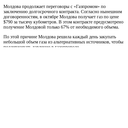
Молдова продолжает переговоры с «Газпромом» по
заключению долгосрочного контракта. Согласно нынешним
договоренностям, в октябре Молдова получает газ по цене
$790 за тысячу кубометров. В этом контракте предусмотрено
получение Молдовой только 67% от необходимого объема.
По этой причине Молдова решила каждый день закупать
небольшой объем газа из альтернативных источников, чтобы
поддерживать давление в газопроводе.
В прошлую пятницу парламент объявил о
введении чрезвычайного положения
в связи с газовым
кризисом сроком до 20 ноября. Переговоры с «Газпромом»
продолжаются, но стороны пока не пришли к согласию.