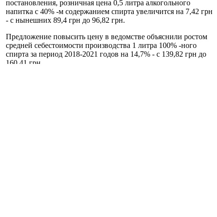
постановления, розничная цена 0,5 литра алкогольного
напитка с 40% -м содержанием спирта увеличится на 7,42 грн
- с нынешних 89,4 грн до 96,82 грн.
Предложение повысить цену в ведомстве объяснили ростом
средней себестоимости производства 1 литра 100% -ного
спирта за период 2018-2021 годов на 14,7% - с 139,82 грн до
160,41 грн.
В Минэкономики добавили, что рост минимальных цен на
алкоголь поможет увеличить прибыль производителей с 1
грн/л 100% -ного спирта до 20 грн/л.